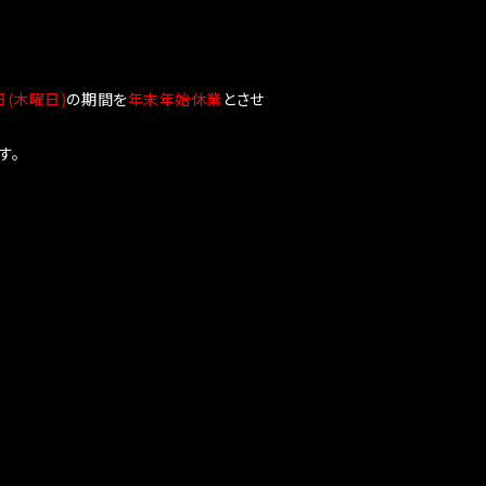
日(木曜日)
の期間を
年末年始休業
とさせ
す。