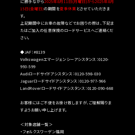
に勝手ながら
2025
年8月11日
(月
曜日
)
から
2025
年8月
15日
(金
曜日
)
の期間を
夏季休業
とさせていただきま
す。
上記期間中にお車の故障などでお困りの際は、下記ま
たはご加入の任意保険のロードサービスへご連絡くだ
さい。
◆JAF：#8139
Volkswagenエマージェンシーアシスタンス：0120-
993-599
Audiロードサイドアシスタンス：0120-598-030
Jaguarロードサイドアシスタンス：0120-977-966
LandRoverロードサイドアシスタンス：0120-090-668
お客様にはご不便をお掛け致しますが、ご理解賜りま
すようお願い申し上げます。
＜対象店舗一覧＞
・フォルクスワーゲン福岡